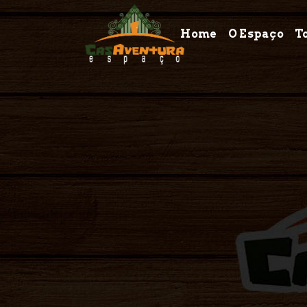
Home
O Espaço
T